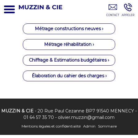
Métreur En Bâtiment Essonne
Métrage constructions neuves ›
Métrage réhabilitation ›
Chiffrage & Estimations budgétaires ›
Élaboration du cahier des charges ›
MUZZIN & CIE
- 20 Rue Paul Cezanne BP7 91540 MENNECY -
01 64 57 35 70
-
olivier.muzzin@gmail.com
Mentions légales et confidentialité
Admin
Sommaire